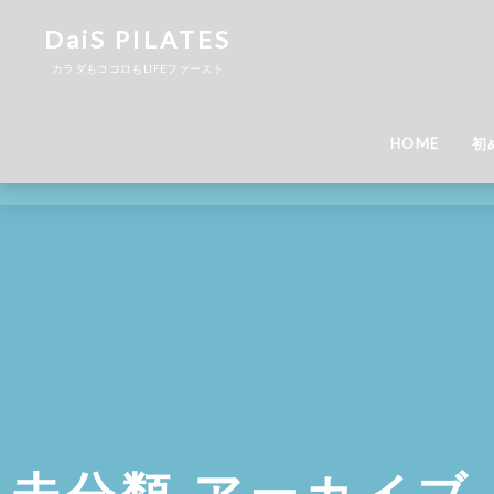
DaiS PILATES
カラダもココロもLIFEファースト
HOME
初